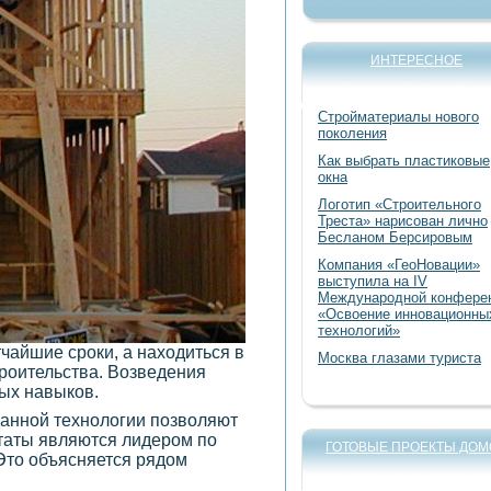
ИНТЕРЕСНОЕ
Стройматериалы нового
поколения
Как выбрать пластиковые
окна
Логотип «Строительного
Треста» нарисован лично
Бесланом Берсировым
Компания «ГеоНовации»
выступила на IV
Международной конфере
«Освоение инновационны
технологий»
чайшие сроки, а находиться в
Москва глазами туриста
троительства. Возведения
ных навыков.
данной технологии позволяют
таты являются лидером по
ГОТОВЫЕ ПРОЕКТЫ ДОМ
Это объясняется рядом