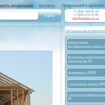
авить организацию
Контакты
Организаций в каталоге
+7 (926) 549-82-18
+7 (926) 879-70-95
info@stroika-smi.ru
ОРГАНИЗАЦИИ И ПРЕДПРИ
Архитектурные,
реставрационные работы
Материалы и оборудование
[3]
строительства
[208]
Недвижимость
[30
Строительная техника
Строительно-ремонтные р
[2]