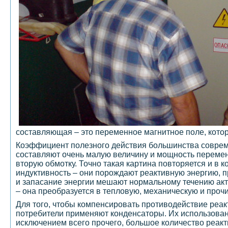
составляющая – это переменное магнитное поле, котор
Коэффициент полезного действия большинства совреме
составляют очень малую величину и мощность переменн
вторую обмотку. Точно такая картина повторяется и в к
индуктивность – они порождают реактивную энергию, п
и запасание энергии мешают нормальному течению акти
– она преобразуется в тепловую, механическую и прочи
Для того, чтобы компенсировать противодействие реакти
потребители применяют конденсаторы. Их использован
исключением всего прочего, большое количество реак