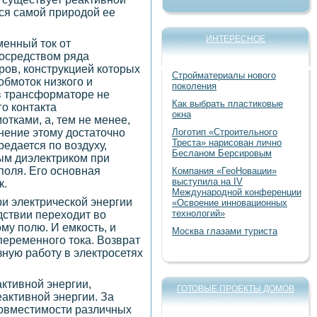
ся самой природой ее
ИНТЕРЕСНОЕ
менный ток от
осредством ряда
ов, конструкцией которых
Стройматериалы нового
бмоток низкого и
поколения
 в трансформаторе не
Как выбрать пластиковые
о контакта
окна
тками, а, тем не менее,
снение этому достаточно
Логотип «Строительного
Треста» нарисован лично
редается по воздуху,
Бесланом Берсировым
ым диэлектриком при
поля. Его основная
Компания «ГеоНовации»
выступила на IV
к.
Международной конференции
и электрической энергии
«Освоение инновационных
технологий»
дствии переходит во
му полю. И емкость, и
Москва глазами туриста
переменного тока. Возврат
ную работу в электросетях
активной энергии,
ГОТОВЫЕ ПРОЕКТЫ ДОМОВ
активной энергии. За
совместимости различных