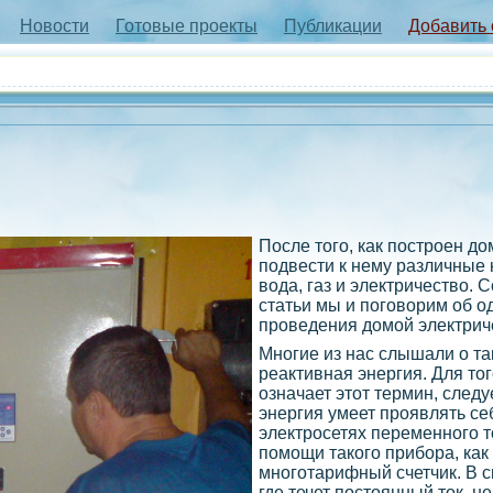
Новости
Готовые проекты
Публикации
Добавить
После того, как построен до
подвести к нему различные 
вода, газ и электричество. 
статьи мы и поговорим об о
проведения домой электрич
Многие из нас слышали о та
реактивная энергия. Для тог
означает этот термин, следу
энергия умеет проявлять се
электросетях переменного т
помощи такого прибора, ка
многотарифный счетчик. В с
где течет постоянный ток, н