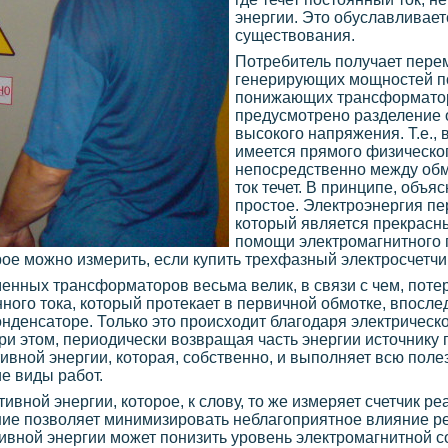
энергии. Это обуславливает
существования.
Потребитель получает пере
генерирующих мощностей п
понижающих трансформатор
предусмотрено разделение о
высокого напряжения. Т.е.,
имеется прямого физическог
непосредственно между обмо
ток течет. В принципе, объя
простое. Электроэнергия пе
который является прекрасн
помощи электромагнитного 
ое можно измерить, если купить трехфазный электросчетчи
нных трансформаторов весьма велик, в связи с чем, потер
ого тока, который протекает в первичной обмотке, впосле
онденсаторе. Только это происходит благодаря электрическо
ри этом, периодически возвращая часть энергии источнику 
вной энергии, которая, собственно, и выполняет всю полез
е виды работ.
вной энергии, которое, к слову, то же измеряет счетчик ре
ие позволяет минимизировать неблагоприятное влияние ре
тивной энергии может понизить уровень электромагнитной 