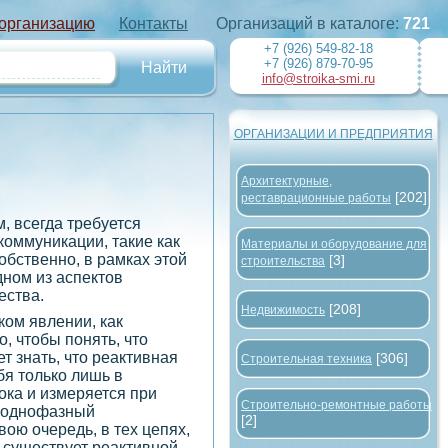
 организацию
Контакты
Организаций в каталоге:
721
+7 (926) 549-82-18
+7 (926) 879-70-95
info@stroika-smi.ru
ОРГАНИЗАЦИИ И ПРЕДПРИЯТИЯ
Архитектурные,
[202]
реставрационные работы
м, всегда требуется
коммуникации, такие как
Материалы и оборудование для
Собственно, в рамках этой
[3]
строительства
дном из аспектов
ества.
[208]
Недвижимость
ком явлении, как
о, чтобы понять, что
ет знать, что реактивная
[306]
Строительная техника
бя только лишь в
ока и измеряется при
Строительно-ремонтные работы
к однофазный
[2]
вою очередь, в тех цепях,
е существует реактивной