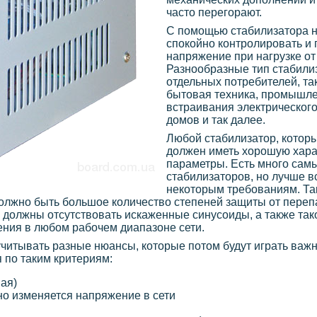
часто перегорают.
С помощью стабилизатора 
спокойно контролировать и
напряжение при нагрузке от
Разнообразные тип стабили
отдельных потребителей, та
бытовая техника, промышле
встраивания электрическог
домов и так далее.
Любой стабилизатор, котор
должен иметь хорошую хара
параметры. Есть много сам
стабилизаторов, но лучше в
некоторым требованиям. Та
должно быть большое количество степеней защиты от переп
м должны отсутствовать искаженные синусоиды, а также та
ния в любом рабочем диапазоне сети.
 учитывать разные нюансы, которые потом будут играть важ
 по таким критериям:
ая)
о изменяется напряжение в сети