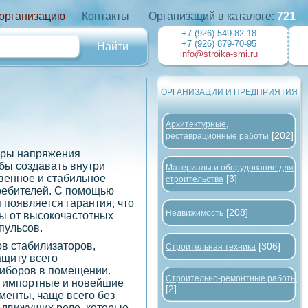
 организацию
Контакты
Организаций в каталоге:
721
+7 (926) 549-82-18
+7 (926) 879-70-95
info@stroika-smi.ru
ОРГАНИЗАЦИИ И ПРЕДПРИЯТИЯ
Архитектурные,
[202]
реставрационные работы
оры напряжения
бы создавать внутри
Материалы и оборудование для
венное и стабильное
[3]
строительства
ребителей. С помощью
появляется гарантия, что
[208]
Недвижимость
ы от высокочастотных
пульсов.
в стабилизаторов,
[306]
Строительная техника
ащиту всего
риборов в помещении.
Строительно-ремонтные работы
т импортные и новейшие
[2]
менты, чаще всего без
 движущих реле, которые