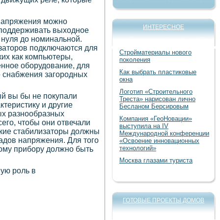
напряжения можно
ИНТЕРЕСНОЕ
 поддерживать выходное
 нуля до номинальной.
заторов подключаются для
Стройматериалы нового
ких как компьютеры,
поколения
нное оборудование, для
Как выбрать пластиковые
о снабжения загородных
окна
Логотип «Строительного
ый вы бы не покупали
Треста» нарисован лично
ктеристику и другие
Бесланом Берсировым
ых разнообразных
Компания «ГеоНовации»
сего, чтобы они отвечали
выступила на IV
кие стабилизаторы должны
Международной конференции
адов напряжения. Для того
«Освоение инновационных
технологий»
кому прибору должно быть
Москва глазами туриста
ную роль в
ГОТОВЫЕ ПРОЕКТЫ ДОМОВ