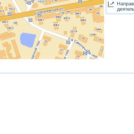
Направ
деятель