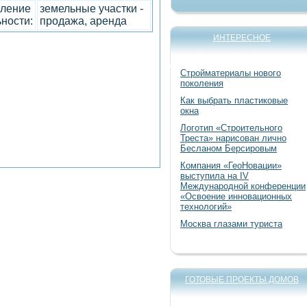
ление
земельные участки -
ности:
продажа, аренда
ИНТЕРЕСНОЕ
Стройматериалы нового
поколения
Как выбрать пластиковые
окна
Логотип «Строительного
Треста» нарисован лично
Бесланом Берсировым
Компания «ГеоНовации»
выступила на IV
Международной конференции
«Освоение инновационных
технологий»
Москва глазами туриста
ГОТОВЫЕ ПРОЕКТЫ ДОМОВ