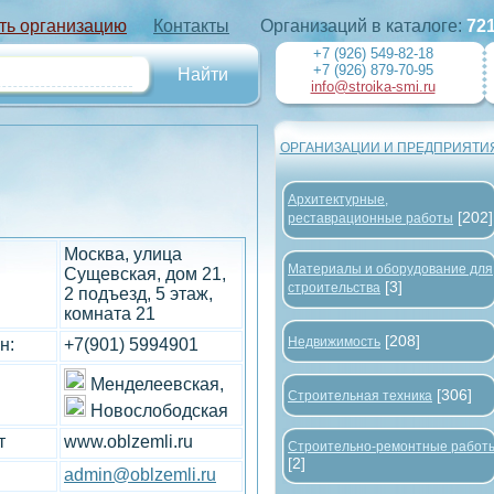
ть организацию
Контакты
Организаций в каталоге:
72
+7 (926) 549-82-18
+7 (926) 879-70-95
info@stroika-smi.ru
ОРГАНИЗАЦИИ И ПРЕДПРИЯТИ
Архитектурные,
[202]
реставрационные работы
Москва, улица
Материалы и оборудование для
Сущевская, дом 21,
[3]
строительства
2 подъезд, 5 этаж,
комната 21
[208]
Недвижимость
н:
+7(901) 5994901
Менделеевская,
[306]
Строительная техника
Новослободская
т
www.oblzemli.ru
Строительно-ремонтные работ
[2]
admin@oblzemli.ru