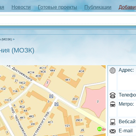
ая
Новости
Готовые проекты
Публикации
Добави
я (МОЗК)
ния (МОЗК)
Адрес:
Телефо
Метро:
Вебсай
E-mail