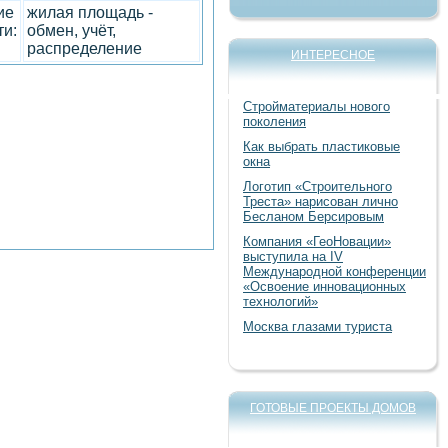
ие
жилая площадь -
ти:
обмен, учёт,
распределение
ИНТЕРЕСНОЕ
Стройматериалы нового
поколения
Как выбрать пластиковые
окна
Логотип «Строительного
Треста» нарисован лично
Бесланом Берсировым
Компания «ГеоНовации»
выступила на IV
Международной конференции
«Освоение инновационных
технологий»
Москва глазами туриста
ГОТОВЫЕ ПРОЕКТЫ ДОМОВ