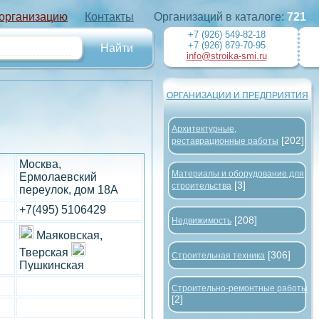
 организацию
Контакты
Организаций в каталоге:
721
+7 (926) 549-82-18
+7 (926) 879-70-95
info@stroika-smi.ru
ОРГАНИЗАЦИИ И ПРЕДПРИЯТИЯ
Архитектурные,
[202]
реставрационные работы
Москва,
Материалы и оборудование для
Ермолаевский
[3]
строительства
переулок, дом 18А
+7(495) 5106429
[208]
Недвижимость
Маяковская,
Тверская
[306]
Строительная техника
Пушкинская
Строительно-ремонтные работы
[2]