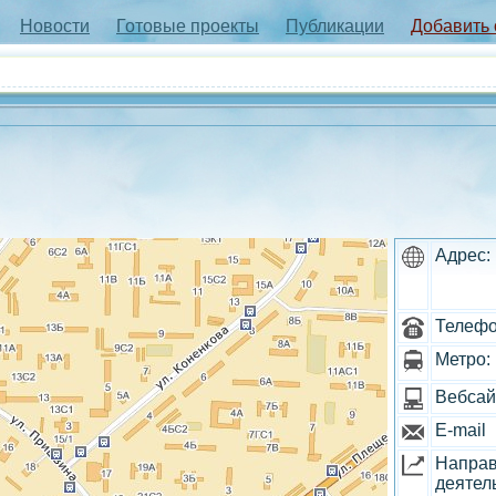
Новости
Готовые проекты
Публикации
Добавить
Адрес:
Телефо
Метро:
Вебсай
E-mail
Напра
деятел