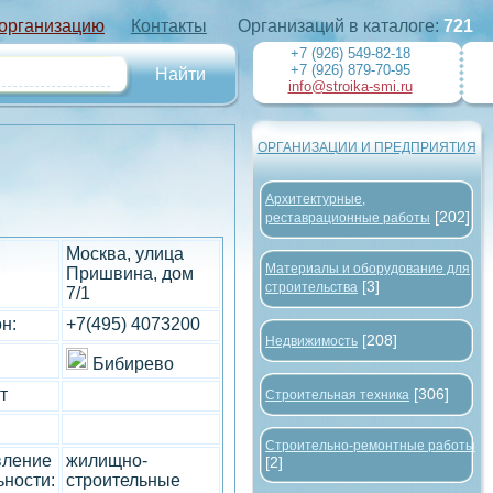
 организацию
Контакты
Организаций в каталоге:
721
+7 (926) 549-82-18
+7 (926) 879-70-95
info@stroika-smi.ru
ОРГАНИЗАЦИИ И ПРЕДПРИЯТИЯ
Архитектурные,
[202]
реставрационные работы
Москва, улица
Материалы и оборудование для
Пришвина, дом
[3]
строительства
7/1
н:
+7(495) 4073200
[208]
Недвижимость
Бибирево
т
[306]
Строительная техника
Строительно-ремонтные работы
вление
жилищно-
[2]
ьности:
строительные