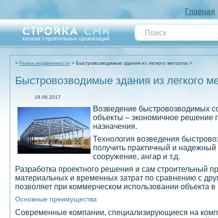
Главная
каталог строительных организаций
Рынок недвижимости
Быстровозводимые здания из легкого металла
Быстровозводимые здания из легкого м
19.06.2017
Возведение быстровозводимых со
объекты – экономичное решение 
назначения.
Технология возведения быстровоз
получить практичный и надежный 
сооружение, ангар и т.д.
Разработка проектного решения и сам строительный п
материальных и временных затрат по сравнению с дру
позволяет при коммерческом использовании объекта в 
Основные преимущества
Современные компании, специализирующиеся на компл