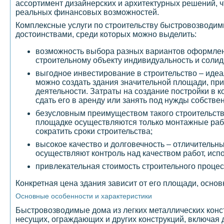
ассортимент дизайнерских и архитектурных решений, ч
реальных финансовых возможностей.
Комплексные услуги по строительству быстровозводим
достоинствами, среди которых можно выделить:
возможность выбора разных вариантов оформлени
строительному объекту индивидуальность и солид
выгодное инвестирование в строительство – ид
можно создать здания значительной площади, при
деятельности. Затраты на создание постройки в к
сдать его в аренду или занять под нужды собстве
безусловным преимуществом такого строительства
площадке осуществляются только монтажные работ
сократить сроки строительства;
высокое качество и долговечность – отличитель
осуществляют контроль над качеством работ, исп
привлекательная стоимость строительного проце
Конкретная цена здания зависит от его площади, основ
Основные особенности и характеристики
Быстровозводимые дома из легких металлических конс
несущих, ограждающих и других конструкций, включая д