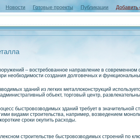
Новости
Готовые проекты
Публикации
Добавить
еталла
оружений – востребованное направление в современном с
при необходимости создания долговечных и функциональны
водимых зданий из легких металлоконструкций используется
административный объект, торговый центр, развлекательны
роцесс быстровозводимых зданий требует в значительной 
гими видами строительства, например, возведением монол
короткие сроки окупить расходы.
ексном строительстве быстровозводимых строений по клю