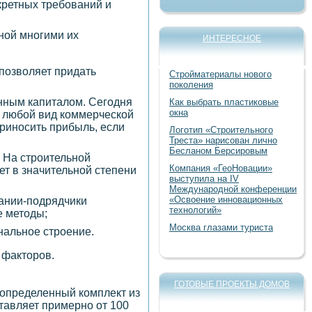
кретных требований и
ной многими их
ИНТЕРЕСНОЕ
позволяет придать
Стройматериалы нового
поколения
нным капиталом. Сегодня
Как выбрать пластиковые
окна
д любой вид коммерческой
приносить прибыль, если
Логотип «Строительного
Треста» нарисован лично
Бесланом Берсировым
 На строительной
Компания «ГеоНовации»
т в значительной степени
выступила на IV
Международной конференции
«Освоение инновационных
пании-подрядчики
технологий»
е методы;
Москва глазами туриста
нальное строение.
 факторов.
ГОТОВЫЕ ПРОЕКТЫ ДОМОВ
 определенный комплект из
ставляет примерно от 100