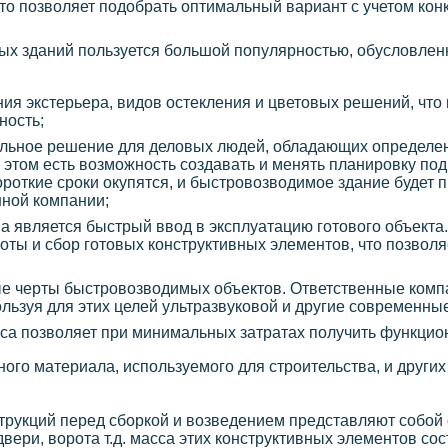
то позволяет подобрать оптимальный вариант с учетом кон
ых зданий пользуется большой популярностью, обусловлен
я экстерьера, видов остекления и цветовых решений, что 
ность;
еальное решение для деловых людей, обладающих определе
 этом есть возможность создавать и менять планировку по
ороткие сроки окупятся, и быстровозводимое здание будет 
нной компании;
 является быстрый ввод в эксплуатацию готового объекта.
ы и сбор готовых конструктивных элементов, что позволяе
ные черты быстровозводимых объектов. Ответственные ком
ользуя для этих целей ультразвуковой и другие современны
сса позволяет при минимальных затратах получить функцио
ного материала, используемого для строительства, и других
трукций перед сборкой и возведением представляют собой
вери, ворота т.д. масса этих конструктивных элементов со