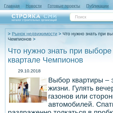
Главная
Новости
Готовые проекты
Публикации
каталог строительных организаций
Рынок недвижимости
Что нужно знать при в
Чемпионов
Что нужно знать при выборе
квартале Чемпионов
29.10.2018
Выбор квартиры – 
жизни. Гулять веч
газонов или сторо
автомобилей. Спат
раздраженно толкаться в пробк