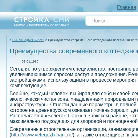
Главная
каталог строительных организаций
Рынок недвижимости
Преимущества современного коттеджного поселка "Велего
Преимущества современного коттеджног
01.01.1980
Сегодня, по утверждениям специалистов, постоянно во
увеличивающимся спросом растут и предложения. Речь
застройщиками, использующими в процессе мероприят
комплектующие.
Вообще, каждый человек, выбирая для себя и своей с
экологически чистая зона, «наделенная» природными 
инфраструктуры. Отнести данные параметры в полной м
которое на древнерусском означает «очень хорош», да
Располагается «Велегож Парк» в Заокском районе, кото
максимально подходящих для здоровой и полноценной
Современные строительные организации, занимающиеся
(
http://www.velegozh-park.ru/
), а также относящиеся к э