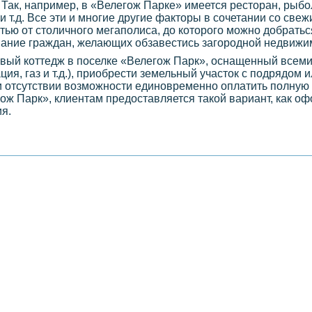
Так, например, в «Велегож Парке» имеется ресторан, рыбо
и т.д. Все эти и многие другие факторы в сочетании со све
ю от столичного мегаполиса, до которого можно добратьс
ание граждан, желающих обзавестись загородной недвижи
овый коттедж в поселке «Велегож Парк», оснащенный всем
я, газ и т.д.), приобрести земельный участок с подрядом ил
ри отсутствии возможности единовременно оплатить полную
ож Парк», клиентам предоставляется такой вариант, как о
я.