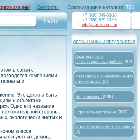
 организацию
Контакты
Организаций в каталоге:
721
+7 (926) 549-82-18
+7 (926) 879-70-95
info@stroika-smi.ru
ОРГАНИЗАЦИИ И ПРЕДПРИЯТИЯ
Архитектурные,
[202]
реставрационные работы
этом в связи с
 возводятся компаниями-
Материалы и оборудование для
атериалы и
[3]
строительства
ожению. Это должна быть
[208]
Недвижимость
циям и объектами
рк». Одно его название,
й положительной стороны.
[306]
Строительная техника
ых, экологически чистых и
Строительно-ремонтные работы
эконом класса
[2]
ьных и уютных домов,