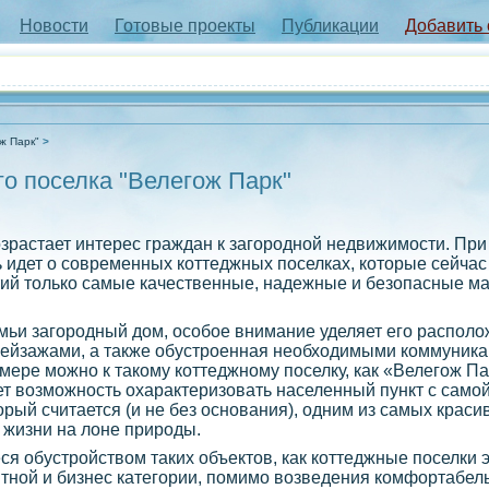
Новости
Готовые проекты
Публикации
Добавить
ж Парк"
о поселка "Велегож Парк"
зрастает интерес граждан к загородной недвижимости. При 
 идет о современных коттеджных поселках, которые сейчас
ий только самые качественные, надежные и безопасные м
емьи загородный дом, особое внимание уделяет его распол
пейзажами, а также обустроенная необходимыми коммуника
ере можно к такому коттеджному поселку, как «Велегож Па
ет возможность охарактеризовать населенный пункт с само
рый считается (и не без основания), одним из самых красив
 жизни на лоне природы.
 обустройством таких объектов, как коттеджные поселки 
литной и бизнес категории, помимо возведения комфортабел