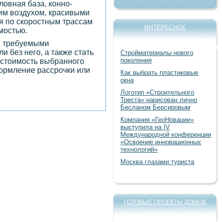
ловная база, конно-
жим воздухом, красивыми
я по скоростным трассам
ИНТЕРЕСНОЕ
мостью.
и требуемыми
и без него, а также стать
Стройматериалы нового
поколения
 стоимость выбранного
формление рассрочки или
Как выбрать пластиковые
окна
Логотип «Строительного
Треста» нарисован лично
Бесланом Берсировым
Компания «ГеоНовации»
выступила на IV
Международной конференции
«Освоение инновационных
технологий»
Москва глазами туриста
ГОТОВЫЕ ПРОЕКТЫ ДОМОВ