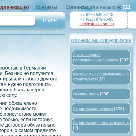
 организацию
Контакты
Организаций в каталоге:
721
+7 (926) 549-82-18
+7 (926) 879-70-95
info@stroika-smi.ru
ОРГАНИЗАЦИИ И ПРЕДПРИЯТИЯ
Архитектурные,
[202]
реставрационные работы
жимостью в Германии
. Без них не получится
Материалы и оборудование для
ртиры или любого другого
[3]
строительства
 там нужно подготовить
олжен быть заверен
[208]
Недвижимость
ю силу.
нии обязательно
же недвижимости,
[306]
Строительная техника
го присутствие может
о только, если нотариус
Строительно-ремонтные работы
те договора обязательно
[2]
торон, о самом предмете
ся степень ответственности