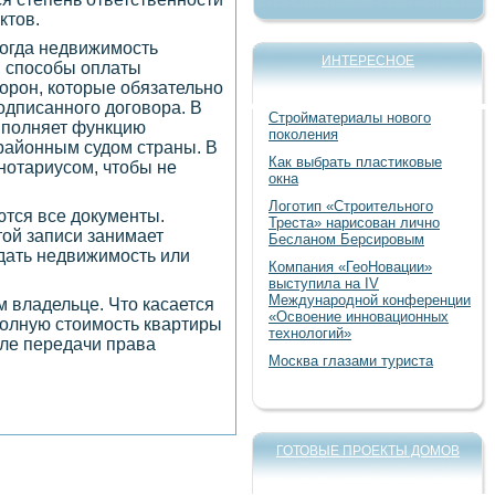
ктов.
когда недвижимость
ИНТЕРЕСНОЕ
, способы оплаты
орон, которые обязательно
подписанного договора. В
Стройматериалы нового
выполняет функцию
поколения
районным судом страны. В
Как выбрать пластиковые
нотариусом, чтобы не
окна
Логотип «Строительного
ются все документы.
Треста» нарисован лично
той записи занимает
Бесланом Берсировым
одать недвижимость или
Компания «ГеоНовации»
выступила на IV
Международной конференции
м владельце. Что касается
«Освоение инновационных
полную стоимость квартиры
технологий»
осле передачи права
Москва глазами туриста
ГОТОВЫЕ ПРОЕКТЫ ДОМОВ