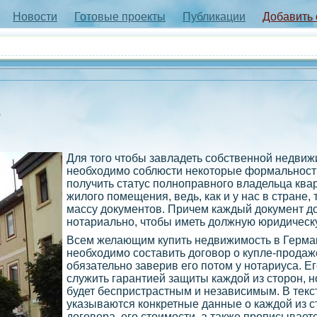
Новости
Готовые проекты
Публикации
Добавить
?
Для того чтобы завладеть собственной недви
необходимо соблюсти некоторые формальности
получить статус полноправного владельца ква
жилого помещения, ведь, как и у нас в стране,
массу документов. Причем каждый документ д
нотариально, чтобы иметь должную юридическу
Всем желающим купить недвижимость в Герма
необходимо составить договор о купле-прода
обязательно заверив его потом у нотариуса. Е
служить гарантией защиты каждой из сторон, н
будет беспристрастным и независимым. В текс
указываются конкретные данные о каждой из с
договора, его стоимости, а также прописывает