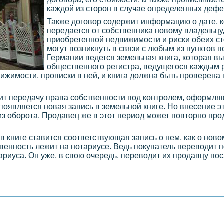
каждой из сторон в случае определенных дефе
Также договор содержит информацию о дате, 
передается от собственника новому владельцу
приобретенной недвижимости и риски обеих ст
могут возникнуть в связи с любым из пунктов 
Германии ведется земельная книга, которая 
общественного регистра, ведущегося каждым 
ижимости, прописки в ней, и книга должна быть проверена 
жит передачу права собственности под контролем, оформля
появляется новая запись в земельной книге. Но внесение э
 из оборота. Продавец же в этот период может повторно пр
в книге ставится соответствующая запись о нем, как о ново
твенность лежит на нотариусе. Ведь покупатель переводит 
отариуса. Он уже, в свою очередь, переводит их продавцу п