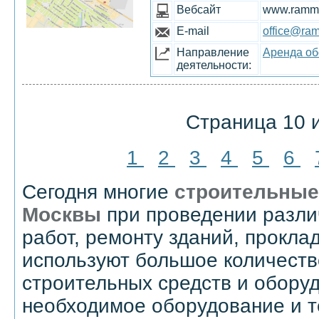
Вебсайт
www.rammo
E-mail
office@ra
Направление
Аренда об
деятельности:
Страница 10 и
1
2
3
4
5
6
Сегодня многие
строительные
Москвы
при проведении разли
работ, ремонту зданий, прокла
используют большое количест
строительных средств и обору
необходимое оборудование и т