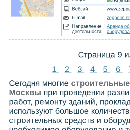
Водный
Вебсайт
www.zeppel
E-mail
zeppelin-s
Направление
Аренда об
деятельности:
оборудован
Страница 9 и
1
2
3
4
5
6
Сегодня многие
строительные
Москвы
при проведении разли
работ, ремонту зданий, прокла
используют большое количест
строительных средств и обору
необходимое оборудование и т