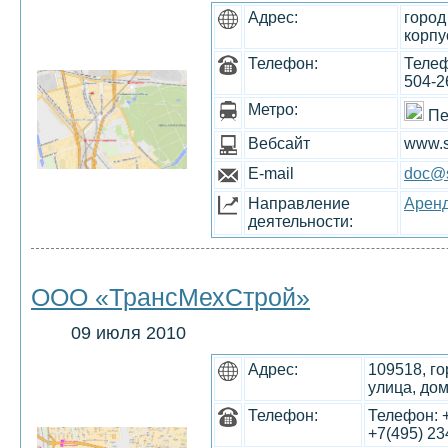
Адрес:
город
корпу
Телефон:
Телеф
504-2
Метро:
Пе
Вебсайт
www.s
E-mail
doc@s
Направление
Аренд
деятельности:
ООО «ТрансМехСтрой»
09 июля 2010
Адрес:
109518, г
улица, дом
Телефон:
Телефон: +
+7(495) 23