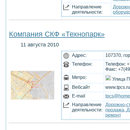
Направление
Дорожно
деятельности:
оборудо
Компания СКФ «Технопарк»
11 августа 2010
Адрес:
107370, го
Телефон:
Телефон: +7
Факс: +7(49
Метро:
Улица П
Вебсайт
www.tpcs.r
E-mail
tpcs@home.r
Направление
Дорожно-ст
деятельности:
продажа,
Д
ремонт