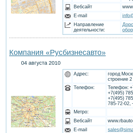
Вебсайт
www.
E-mail
info
Направление
Доро
деятельности:
обор
Компания «Русбизнесавто»
04 августа 2010
Адрес:
город Моск
строение 2
Телефон:
Телефон: +7
+7(495) 785
+7(495) 785
785-72-02, 
Метро:
Вебсайт
www.rbauto
E-mail
sales@sima