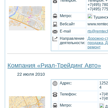
Телефон:
Телeфон: +7
+7(495) 780
+7(495) 775
Метро:
Тушинс
Вебсайт
www.remtec
E-mail
rts@remtech
Направление
Дорожно-ст
деятельности:
продажа,
Д
ремонт
Компания «Риал-Трейдинг Авто»
22 июля 2010
Адрес:
1252
4
Телефон:
+7(4
+7(4
Метро:
Д