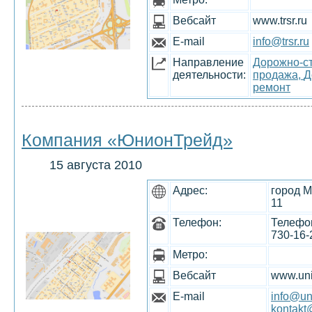
Вебсайт
www.trsr.ru
E-mail
info@trsr.ru
Направление
Дорожно-ст
деятельности:
продажа,
Д
ремонт
Компания «ЮнионТрейд»
15 августа 2010
Адрес:
город М
11
Телефон:
Телефон
730-16-
Метро:
Вебсайт
www.uni
E-mail
info@un
kontakt