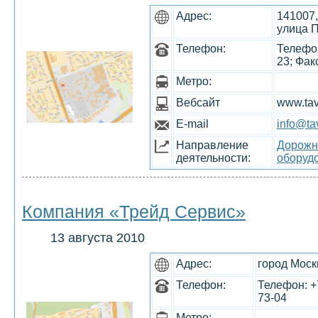
Адрес:
141007,
улица П
Телефон:
Телефон
23; Фак
Метро:
Вебсайт
www.tav
E-mail
info@ta
Направление
Дорожно
деятельности:
оборуд
Компания «Трейд Сервис»
13 августа 2010
Адрес:
город Моск
Телефон:
Телефон: +7
73-04
Метро: