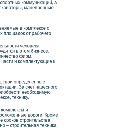
нспортных коммуникаций, а
экскаваторы, маневренные
еняемые в комплексе с
ых площадок от рабочего
ельности человека,
удятся в этом бизнесе.
личество фирм,
 части и комплектующие к
од свои определенные
ктации. За счет навесного
приобрести необходимую
ксе, технику,
 комплексы и
проложенные дороги. Кроме
е сроков строительства,
но – строительная техника