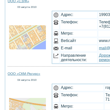
ООО «СЗЛК»
03 августа 2010
Адрес:
19903
Телефон:
Телeфо
+7(81
Метро:
Вебсайт
www.r
E-mail
mail@
Направление
Дорож
деятельности:
ремон
ООО «СКМ-Ресурс»
04 августа 2010
Адрес:
го
Телефон:
Те
71
Метро: