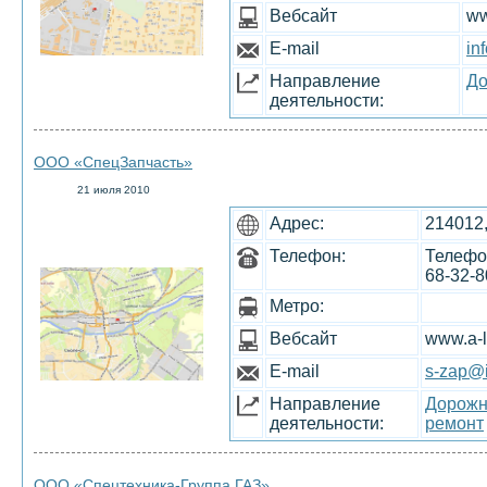
Вебсайт
ww
E-mail
in
Направление
До
деятельности:
ООО «СпецЗапчасть»
21 июля 2010
Адрес:
214012,
Телефон:
Телефон
68-32-8
Метро:
Вебсайт
www.a-
E-mail
s-zap@i
Направление
Дорожн
деятельности:
ремонт
ООО «Спецтехника-Группа ГАЗ»