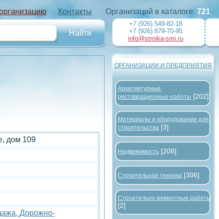
 организацию
Контакты
Организаций в каталоге:
721
+7 (926) 549-82-18
+7 (926) 879-70-95
info@stroika-smi.ru
ОРГАНИЗАЦИИ И ПРЕДПРИЯТИЯ
Архитектурные,
[202]
реставрационные работы
Материалы и оборудование для
[3]
строительства
, дом 109
[208]
Недвижимость
[306]
Строительная техника
Строительно-ремонтные работы
[2]
дажа,
Дорожно-