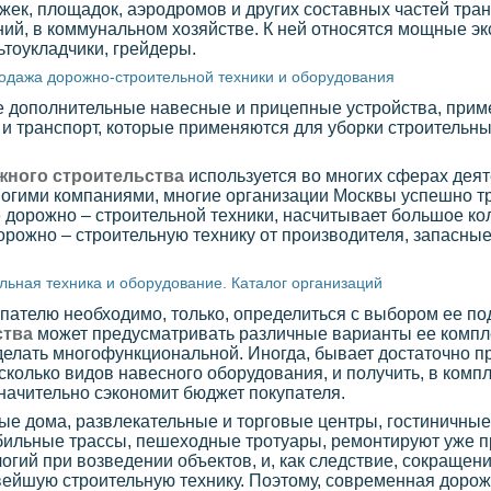
жек, площадок, аэродромов и других составных частей тра
ний, в коммунальном хозяйстве. К ней относятся мощные 
тоукладчики, грейдеры.
одажа дорожно-строительной техники и оборудования
се дополнительные навесные и прицепные устройства, прим
 и транспорт, которые применяются для уборки строительн
жного строительства
используется во многих сферах деят
огими компаниями, многие организации Москвы успешно тр
е дорожно – строительной техники, насчитывает большое ко
рожно – строительную технику от производителя, запасные
льная техника и оборудование. Каталог организаций
упателю необходимо, только, определиться с выбором ее п
ства
может предусматривать различные варианты ее компле
делать многофункциональной. Иногда, бывает достаточно 
колько видов навесного оборудования, и получить, в компле
ачительно сэкономит бюджет покупателя.
ые дома, развлекательные и торговые центры, гостиничные
обильные трассы, пешеходные тротуары, ремонтируют уже 
гий при возведении объектов, и, как следствие, сокращени
ейшую строительную технику. Поэтому, современная дорож