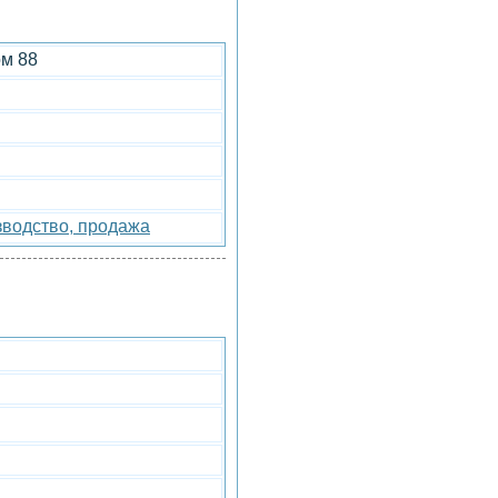
ом 88
зводство, продажа