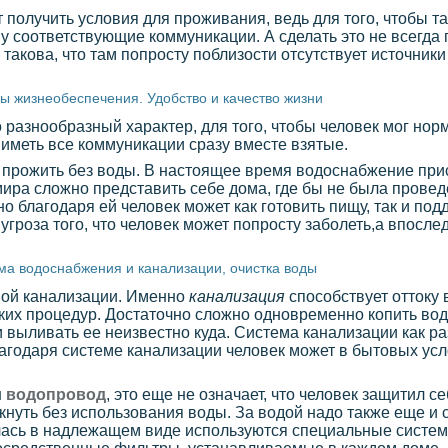
т получить условия для проживания, ведь для того, чтобы т
у соответствующие коммуникации. А сделать это не всегда 
 такова, что там попросту поблизости отсутствует источник
ы жизнеобеспечения. Удобство и качество жизни
азнообразный характер, для того, чтобы человек мог норм
иметь все коммуникации сразу вместе взятые.
 прожить без воды. В настоящее время водоснабжение прис
мира сложно представить себе дома, где бы не была прове
но благодаря ей человек может как готовить пищу, так и п
угроза того, что человек может попросту заболеть,а впосле
ма водоснабжения и канализации, очистка воды
мой канализации. Именно
канализация
способствует оттоку 
ских процедур. Достаточно сложно одновременно копить вод
 выливать ее неизвестно куда. Система канализации как ра
благодаря системе канализации человек может в бытовых ус
н
водопровод
, это еще не означает, что человек защитил с
нуть без использования воды. За водой надо также еще и с
илась в надлежащем виде используются специальные систем