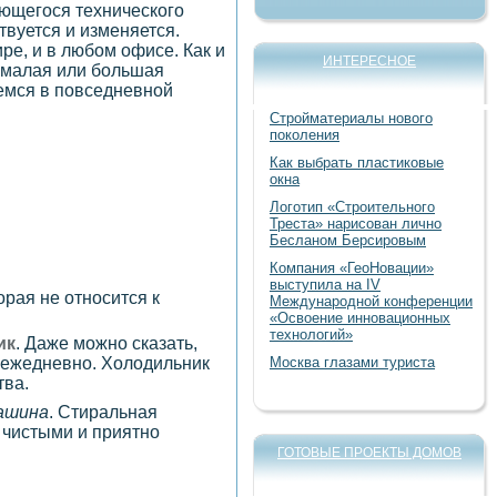
ающегося технического
твуется и изменяется.
е, и в любом офисе. Как и
ИНТЕРЕСНОЕ
 малая или большая
уемся в повседневной
Стройматериалы нового
поколения
Как выбрать пластиковые
окна
Логотип «Строительного
Треста» нарисован лично
Бесланом Берсировым
Компания «ГеоНовации»
выступила на IV
рая не относится к
Международной конференции
«Освоение инновационных
технологий»
ик
. Даже можно сказать,
Москва глазами туриста
 ежедневно. Холодильник
тва.
ашина
. Стиральная
 чистыми и приятно
ГОТОВЫЕ ПРОЕКТЫ ДОМОВ