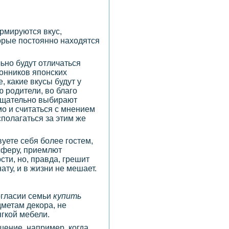
ормируются вкус,
торые постоянно находятся
льно будут отличаться
лонников японских
, какие вкусы будут у
ю родители, во благо
 тщательно выбирают
о и считаться с мнением
сполагаться за этим же
вуете себя более гостем,
сферу, приемлют
ти, но, правда, грешит
ту, и в жизни не мешает.
огласии семьи
купить
дметам декора, не
ягкой мебели.
шение, например, когда