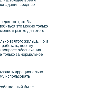
 В настоящее время
 попадания вредных
то для того, чтобы
добиться это можно только
еменном рынке для этого
льно взятого жильца. Но и
 работать, посему
в вопросе обеспечения
не только за нормальное
льзовать иррационально
ому использовать
собственный быт с