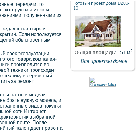
Готовый проект дома D200-
онные передачи, то
10
ию, которую мы можем
 знаниями, полученными из
среда» в квартире и
крытий. Если используется
мещений обыкновенным
2
Общая площадь
: 151 м
ый срок эксплуатации
я этого товара компания-
Все проекты домов
ники производится во
овой техники происходит
ую технику в сервисный
тить за ремонт
лены разные модели
 выбрать нужную модель, и
остраненных видов покупки
льной сети Интернет
характеристик выбранной
овенной почте. После
тийный талон дает право на