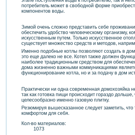
этапе поступления воды к потребителю, так и н
потребитель может в свободной форме приобрести
компонентов воды.
Зимой очень сложно представить себе проживани
обеспечить удобство человеческому организму, ко
искусственным путем. Только искусственное отоп
существует множество средств и методов, наприм
Именно подобные котлы позволяют создать в доме
это еще далеко не все. Котел также должен функ
наиболее традиционным средством для обеспечен
дома жизненно важными коммуникациями являе
функционирование котла, но и за подачу в дом ис
Практически ни одна современная домохозяйка не
так как готовка пищи происходит гораздо дольше, 
целесообразно именно газовую плитку.
Резюмируя вышесказанное следует заметить, что
комфортом для себя.
Кол-во материалов:
1073