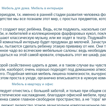
Мебель для дома. Мебель в интерьере
риодом, т.к. именно в ранней стадии развития человека ф
детстве мы все познаем этот мир, с простых предметов, ко
т создают вкус ребёнка. Ведь, если подумать, насколько си
би, и любителей и коллекционеров фарфоровых кукол, пок
шают классическую музыку, или же ходят в театр. Подумайте
чей комнатный интерьер будет продуман до мелочей. Зачасту
ы, пытаются сделать ребенку этакую прививку от нее. Они
нное чадо во всяческие мебельные салоны: ведь необходим
даться на этой самой кровати, открывать этот же шкаф, ра
торой свойственно царить в доме, и в таком случае вы чувст
или, наоборот, очень хорошо подходят под домашнюю атмо
его. Подобная мягкая мебель лишена помпезности, вычурнос
этом проста в уходе, органично вписывается в нужную комна
Мебель в квартиру и офис
едует отнестись с большей заботой, и только при общем с
эстетическое наслаждение, благодаря офисной мебели, пре
нка самое главное-свободное пространство, а не "гора" м
 держит лидерство этакое авангардное композиционное ре