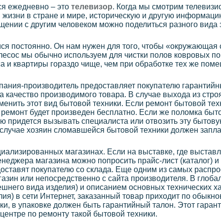
ся ежедневно – это
телевизор
. Когда мы смотрим телевизи
жизни в стране и мире, историческую и другую информац
щении с другим человеком можно поделиться разного вида
я постоянно. Он нам нужен для того, чтобы «окружающая 
есос мы обычно используем для чистки полов ковровых по
а и квартиры гораздо чище, чем при обработке тех же по
мпания-производитель предоставляет покупателю гарантийн
за качество производимого товара. В случае выхода из стро
менить этот вид бытовой техники. Если ремонт бытовой тех
т ремонт будет произведен бесплатно. Если же поломка быт
лю придется вызывать специалиста или отвозить эту бытов
м случае хозяин сломавшейся бытовой техники должен запла
иализированных магазинах. Если на выставке, где выстав
енеджера магазина можно попросить прайс-лист (каталог) и
оставят покупателю со склада. Еще одним из самых распр
газин или непосредственно с сайта производителя. В глоба
ешнего вида изделия) и описанием основных технических 
лия) в сети Интернет, заказанный товар приходит по обыкн
ки, в упаковке должен быть гарантийный талон. Этот гаран
центре по ремонту такой бытовой техники.