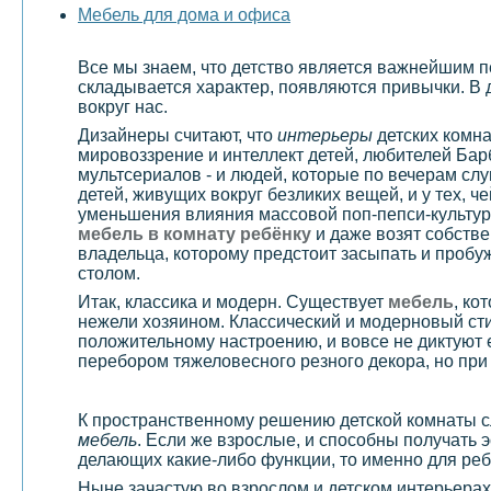
Мебель для дома и офиса
Все мы знаем, что детство является важнейшим пе
складывается характер, появляются привычки. В 
вокруг нас.
Дизайнеры считают, что
интерьеры
детских комна
мировоззрение и интеллект детей, любителей Бар
мультсериалов - и людей, которые по вечерам слу
детей, живущих вокруг безликих вещей, и у тех, 
уменьшения влияния массовой поп-пепси-культур
мебель в комнату ребёнку
и даже возят собстве
владельца, которому предстоит засыпать и пробуж
столом.
Итак, классика и модерн. Существует
мебель
, ко
нежели хозяином. Классический и модерновый ст
положительному настроению, и вовсе не диктуют 
перебором тяжеловесного резного декора, но при 
К пространственному решению детской комнаты сл
мебель
. Если же взрослые, и способны получать 
делающих какие-либо функции, то именно для ребе
Ныне зачастую во взрослом и детском интерьерах