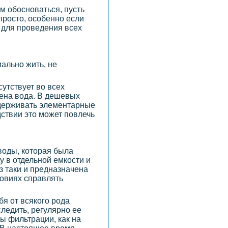
ам обосноваться, пусть
просто, особенно если
и для проведения всех
ально жить, не
утствует во всех
дена вода. В дешевых
оддерживать элементарные
дствии это может повлечь
воды, которая была
у в отдельной емкости и
з таки и предназначена
ловиях справлять
ебя от всякого рода
ледить, регулярно ее
ы фильтрации, как на