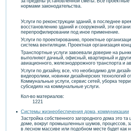
за пределы установленной сметы. Все проектные 
нормами законодательства.
Услуги по реконструкции зданий, в последнее вр
восстановлению зданий и сооружений, эти организ
перепрофилировании под иное применение.
Услуги по проектированию, проектные организаци
система вентиляции. Проектная организация конц
Транспортные услуги завоевали доверие на рынке
выполняют дачный, офисный, квартирный и други
авиационного, железнодорожного транспорта и а
Услуги по дизайну, все, что необходимо для диза
видеоролики, новинки дизайнерских технологий о
Коммунальные услуги, сервис сетей, уборка терр
субсидиях на коммунальные услуги.
Кол-во материалов:
1221
Системы жизнеобеспечения дома, коммуникации
Застройка собственного загородного дома это та 
доме, вокруг промышленных шумов, процессов, з
в лесном массиве или подобном месте будет как н