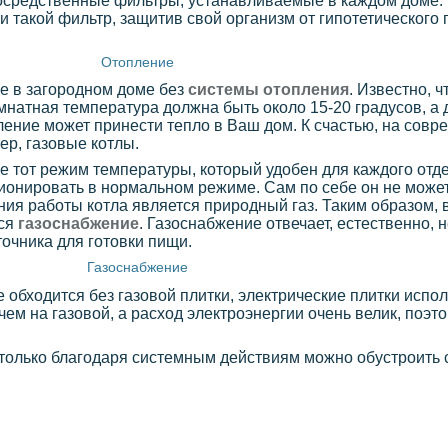
епосредственные фильтры, устанавливаемые в каждом доме.
 такой фильтр, защитив свой организм от гипотетического
Отопление
е в загородном доме без
системы отопления
. Известно, ч
мнатная температура должна быть около 15-20 градусов, а 
ление может принести тепло в Ваш дом. К счастью, на совр
ер, газовые котлы.
 тот режим температуры, который удобен для каждого отде
ционировать в нормальном режиме. Сам по себе он не может
ия работы котла является природный газ. Таким образом, 
тся
газоснабжение
. Газоснабжение отвечает, естественно, 
точника для готовки пищи.
Газоснабжение
 обходится без газовой плитки, электрические плитки испо
чем на газовой, а расход электроэнергии очень велик, поэт
 только благодаря системным действиям можно обустроить 