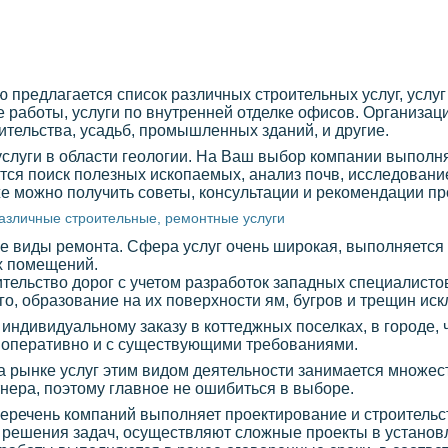
предлагается список различных строительных услуг, услуг
работы, услуги по внутренней отделке офисов. Организац
ительства, усадьб, промышленных зданий, и другие.
 услуги в области геологии. На Ваш выбор компании выпол
тся поиск полезных ископаемых, анализ почв, исследование
же можно получить советы, консультации и рекомендации п
азличные строительные, ремонтные услуги
 виды ремонта. Сфера услуг очень широкая, выполняется 
х помещений.
тельство дорог с учетом разработок западных специалистов
о, образование на их поверхности ям, бугров и трещин иск
 индивидуальному заказу в коттеджных поселках, в городе,
 оперативно и с существующими требованиями.
на рынке услуг этим видом деятельности занимается множес
ртнера, поэтому главное не ошибиться в выборе.
перечень компаний выполняет проектирование и строитель
я решения задач, осуществляют сложные проекты в установ