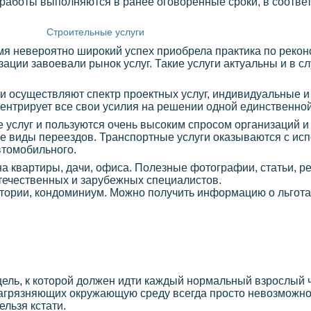
работы выполняются в ранее оговоренные сроки, в соответ
Строительные услуги
емя невероятно широкий успех приобрела практика по рекон
ации завоевали рынок услуг. Такие услуги актуальны и в сл
и осуществляют спектр проектных услуг, индивидуальные и
ентрирует все свои усилия на решении одной единственной
 услуг и пользуются очень высоким спросом организаций и
е виды переездов. Транспортные услуги оказываются с исп
втомобильного.
йна квартиры, дачи, офиса. Полезные фотографии, статьи, 
течественных и зарубежных специалистов.
итории, кондоминиум. Можно получить информацию о льготах
цель, к которой должен идти каждый нормальный взрослый ч
агрязняющих окружающую среду всегда просто невозможно,
ельзя кстати.