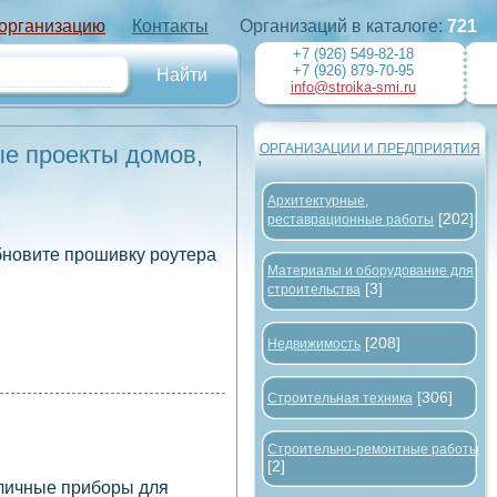
 организацию
Контакты
Организаций в каталоге:
721
+7 (926) 549-82-18
+7 (926) 879-70-95
info@stroika-smi.ru
ые проекты домов,
ОРГАНИЗАЦИИ И ПРЕДПРИЯТИЯ
Архитектурные,
[202]
реставрационные работы
бновите прошивку роутера
Материалы и оборудование для
[3]
строительства
[208]
Недвижимость
[306]
Строительная техника
Строительно-ремонтные работы
[2]
зличные приборы для