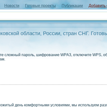
Новости
Готовые проекты
Публикации
Добавить
овской области, России, стран СНГ. Готов
ойте сложный пароль, шифрование WPA3, отключите WPS, о
ам.
прожитый день комфортными условиями, мы используем ра