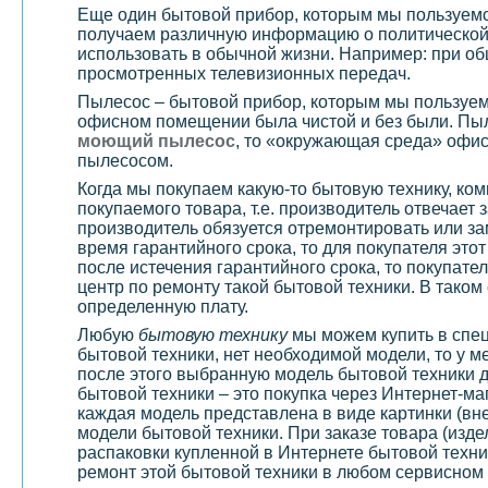
Еще один бытовой прибор, которым мы пользуем
получаем различную информацию о политической 
использовать в обычной жизни. Например: при об
просмотренных телевизионных передач.
Пылесос – бытовой прибор, которым мы пользуемс
офисном помещении была чистой и без были. Пыл
моющий пылесос
, то «окружающая среда» офис
пылесосом.
Когда мы покупаем какую-то бытовую технику, ко
покупаемого товара, т.е. производитель отвечает 
производитель обязуется отремонтировать или за
время гарантийного срока, то для покупателя это
после истечения гарантийного срока, то покупате
центр по ремонту такой бытовой техники. В тако
определенную плату.
Любую
бытовую технику
мы можем купить в спец
бытовой техники, нет необходимой модели, то у м
после этого выбранную модель бытовой техники д
бытовой техники – это покупка через Интернет-ма
каждая модель представлена в виде картинки (вн
модели бытовой техники. При заказе товара (изде
распаковки купленной в Интернете бытовой техни
ремонт этой бытовой техники в любом сервисном 