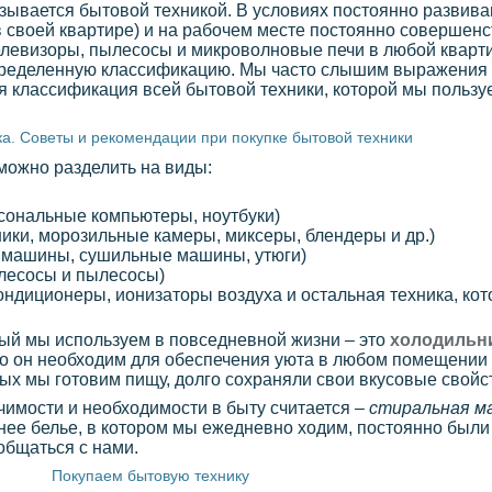
азывается бытовой техникой. В условиях постоянно развив
в своей квартире) и на рабочем месте постоянно совершенс
левизоры, пылесосы и микроволновые печи в любой квартир
 определенную классификацию. Мы часто слышим выражения
ная классификация всей бытовой техники, которой мы польз
а. Советы и рекомендации при покупке бытовой техники
можно разделить на виды:
рсональные компьютеры, ноутбуки)
ики, морозильные камеры, миксеры, блендеры и др.)
е машины, сушильные машины, утюги)
лесосы и пылесосы)
ндиционеры, ионизаторы воздуха и остальная техника, кото
ый мы используем в повседневной жизни – это
холодильн
что он необходим для обеспечения уюта в любом помещении
рых мы готовим пищу, долго сохраняли свои вкусовые свойс
имости и необходимости в быту считается –
стиральная м
нее белье, в котором мы ежедневно ходим, постоянно были
общаться с нами.
Покупаем бытовую технику