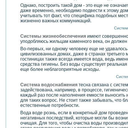
Однако, построить такой дом - это еще не означае
даже временно, необходимо подвести к этому дом
учитывать тот факт, что специфика подобных мест
жизненно важных коммуникаций.
Систем
Системы жизнеобеспечения
имеют совершенно р
уподобляюсь жильцам каменного века, он должен 
Во-первых, ни одному человеку еще не удавалось
цивилизованных домах, даже в странах третьего 
гостиницах также всегда имеется вода, ведь имен
средства гигиены. Без воды существует реальная 
еще более неблагоприятные исходы.
Систе
Система водоснабжения
тесна связана с систе
задействована, например, в процессе, гигиениче
каждый раз после наполнения емкости выносить и
для таких вопрос. Не стоит также забывать, что 
естественные потребности.
Вода воде рознь, если в конкретный дом проведе
негативных последствий, которые могли бы возник
очищая. Для того, чтобы очистка воды производ